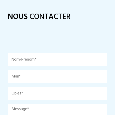
NOUS
CONTACTER
N
o
m
/
M
P
a
r
i
é
l
O
n
*
b
o
j
m
e
M
*
t
e