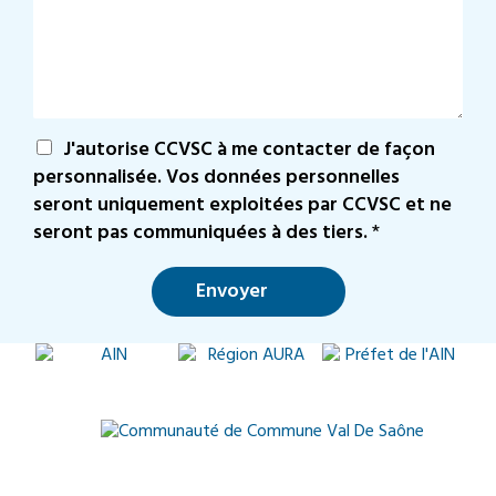
*
s
s
a
g
e
*
A
J'autorise CCVSC à me contacter de façon
c
personnalisée. Vos données personnelles
c
seront uniquement exploitées par CCVSC et ne
o
seront pas communiquées à des tiers.
*
r
d
R
Envoyer
G
P
D
*