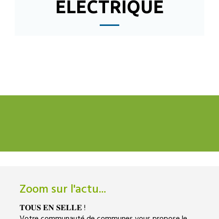
ÉLECTRIQUE
Zoom sur l'actu...
𝐓𝐎𝐔𝐒 𝐄𝐍 𝐒𝐄𝐋𝐋𝐄 !