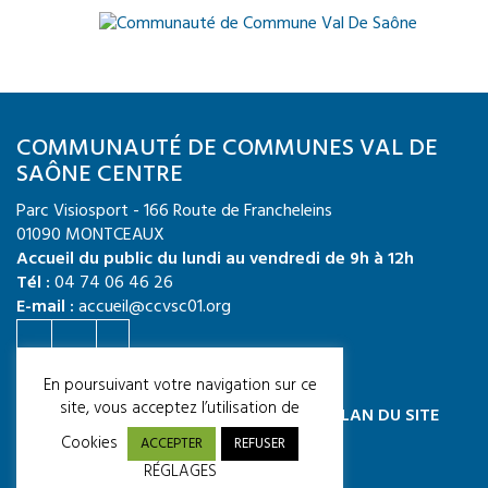
COMMUNAUTÉ DE COMMUNES VAL DE
SAÔNE CENTRE
Parc Visiosport - 166 Route de Francheleins
01090 MONTCEAUX
Accueil du public du lundi au vendredi de 9h à 12h
Tél :
04 74 06 46 26
E-mail :
accueil@ccvsc01.org
Crédit photo : CCVSC / Quentin TOURNIER
En poursuivant votre navigation sur ce
site, vous acceptez l’utilisation de
MENTIONS LÉGALES
ACCESSIBILITÉ
PLAN DU SITE
CGU
Cookies
ACCEPTER
REFUSER
RÉGLAGES