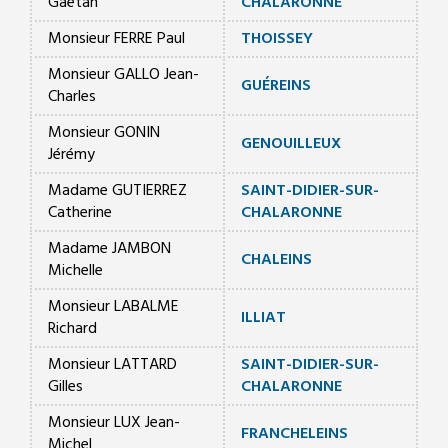
Gaëtan
CHALARONNE
Monsieur FERRE Paul
THOISSEY
Monsieur GALLO Jean-
GUÉREINS
Charles
Monsieur GONIN
GENOUILLEUX
Jérémy
Madame GUTIERREZ
SAINT-DIDIER-SUR-
Catherine
CHALARONNE
Madame JAMBON
CHALEINS
Michelle
Monsieur LABALME
ILLIAT
Richard
Monsieur LATTARD
SAINT-DIDIER-SUR-
Gilles
CHALARONNE
Monsieur LUX Jean-
FRANCHELEINS
Michel