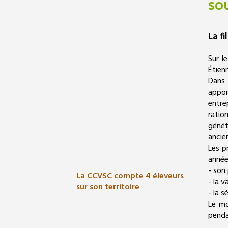
SOU
La fi
Sur l
Étien
Dans 
appor
entre
ration
génét
ancie
Les p
année
- son
La CCVSC compte 4 éleveurs
- la 
sur son territoire
- la s
Le mo
penda