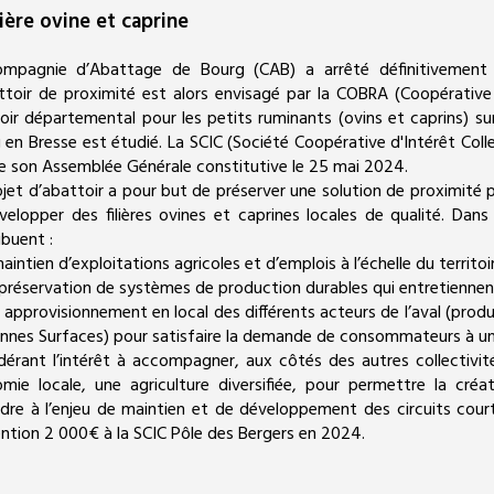
lière ovine et caprine
mpagnie d’Abattage de Bourg (CAB) a arrêté définitivement l
ttoir de proximité est alors envisagé par la COBRA (Coopérative 
oir départemental pour les petits ruminants (ovins et caprins) su
 en Bresse est étudié. La SCIC (Société Coopérative d'Intérêt Colle
de son Assemblée Générale constitutive le 25 mai 2024.
ojet d’abattoir a pour but de préserver une solution de proximité p
velopper des filières ovines et caprines locales de qualité. Dans 
ibuent :
aintien d’exploitations agricoles et d’emplois à l’échelle du territoi
a préservation de systèmes de production durables qui entretiennen
n approvisionnement en local des différents acteurs de l’aval (pro
nes Surfaces) pour satisfaire la demande de consommateurs à une 
dérant l’intérêt à accompagner, aux côtés des autres collectivit
mie locale, une agriculture diversifiée, pour permettre la créa
dre à l’enjeu de maintien et de développement des circuits co
ntion 2 000€ à la SCIC Pôle des Bergers en 2024.