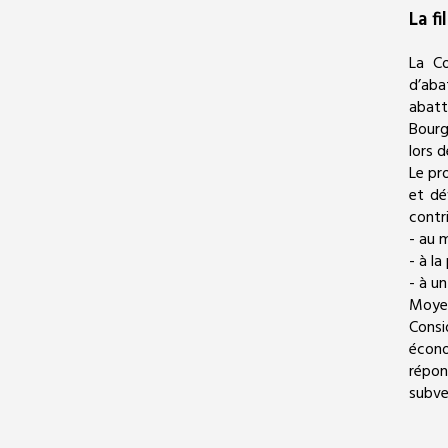
La fi
La Co
d’aba
abatt
Bourg
lors 
Le pr
et dé
contr
- au m
- à l
- à u
Moyen
Consi
écono
répon
subve