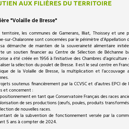
TIEN AUX FILIÈRES DU TERRITOIRE
lière "Volaille de Bresse"
e territoire, les communes de Garnerans, Illiat, Thoissey et une p
ne-sur-Chalaronne sont concernées par le périmètre d’Appellation d
sa démarche de maintien de la souveraineté alimentaire init
te un soutien financier au Centre de Sélection de Béchanne ba
prise a été créée en 1956 à l’initiative des Chambres d’agriculture 
aliser la sélection du poulet de Bresse. Il est le seul centre en Franc
ique de la Volaille de Bresse, la multiplication et l’accouvage
nnes.
rojets soutenus financièrement par la CCVSC et d’autres EPCI de 
s et concernent :
 positionnement en tant que Conservatoire Français des races anci
valorisation de ses productions (œufs, poules, produits transformés
élection de nouvelles races.
ntant de la subvention de fonctionnement versée par la com
nt 5 ans à compter de 2024.