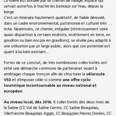
La rivière est bordée par un chemin de halage, espace qui
servait autrefois à tracter les bateaux sur l’eau, depuis la
berge.
C’est un itinéraire hautement qualitatif, de faible dénivelé,
dans un cadre environnemental, patrimonial et culturel très
riche. Néanmoins, ce chemin, irrégulier (rétrécissement voire
quasi-disparition à certains endroits, revêtement en terre, en
goudron ou bien encore en gravillons), se révèle peu adapté à
une utilisation par un large public, alors que son potentiel est
quant à lui bien existant…
Fortes de ce constat, de très nombreuses collectivités ont
initié une démarche commune de partenariat visant à
aménager chaque tronçon afin de structurer la
véloroute
V50
et d’imposer celle-ci comme
une offre cyclo
touristique incontournable au niveau national et
européen
.
Au niveau local, dès
2016
, 6 collectivités des deux rives de
la Saône (CC Val de Saône Centre, CC Saône Beaujolais,
Villefranche Beaujolais Agglo, CC Beaujolais Pierres Dorées, CC