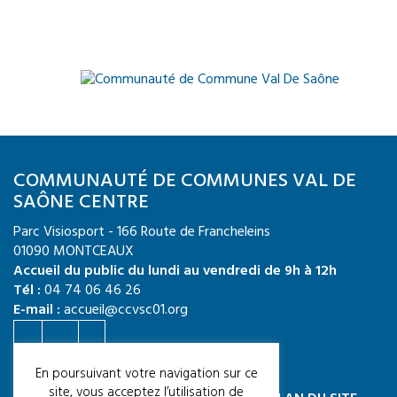
COMMUNAUTÉ DE COMMUNES VAL DE
SAÔNE CENTRE
Parc Visiosport - 166 Route de Francheleins
01090 MONTCEAUX
Accueil du public du lundi au vendredi de 9h à 12h
Tél :
04 74 06 46 26
E-mail :
accueil@ccvsc01.org
Crédit photo : CCVSC / Quentin TOURNIER
En poursuivant votre navigation sur ce
site, vous acceptez l’utilisation de