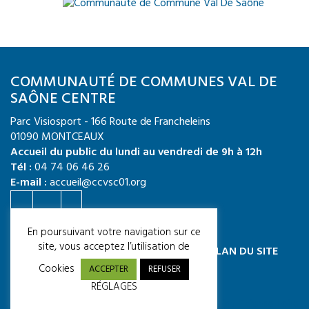
COMMUNAUTÉ DE COMMUNES VAL DE
SAÔNE CENTRE
Parc Visiosport - 166 Route de Francheleins
01090 MONTCEAUX
Accueil du public du lundi au vendredi de 9h à 12h
Tél :
04 74 06 46 26
E-mail :
accueil@ccvsc01.org
Crédit photo : CCVSC / Quentin TOURNIER
En poursuivant votre navigation sur ce
site, vous acceptez l’utilisation de
MENTIONS LÉGALES
ACCESSIBILITÉ
PLAN DU SITE
CGU
Cookies
ACCEPTER
REFUSER
RÉGLAGES