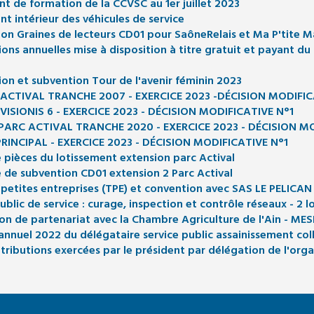
 de formation de la CCVSC au 1er juillet 2023
 intérieur des véhicules de service
n Graines de lecteurs CD01 pour SaôneRelais et Ma P'tite M
s annuelles mise à disposition à titre gratuit et payant du
n et subvention Tour de l'avenir féminin 2023
ACTIVAL TRANCHE 2007 - EXERCICE 2023 -DÉCISION MODIFIC
ISIONIS 6 - EXERCICE 2023 - DÉCISION MODIFICATIVE N°1
PARC ACTIVAL TRANCHE 2020 - EXERCICE 2023 - DÉCISION MO
RINCIPAL - EXERCICE 2023 - DÉCISION MODIFICATIVE N°1
pièces du lotissement extension parc Actival
de subvention CD01 extension 2 Parc Actival
etites entreprises (TPE) et convention avec SAS LE PELICAN
ic de service : curage, inspection et contrôle réseaux - 2 l
n de partenariat avec la Chambre Agriculture de l'Ain - MES
nuel 2022 du délégataire service public assainissement coll
ributions exercées par le président par délégation de l'org