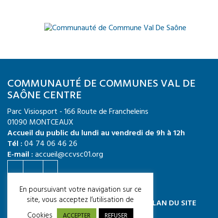
COMMUNAUTÉ DE COMMUNES VAL DE
SAÔNE CENTRE
Parc Visiosport - 166 Route de Francheleins
01090 MONTCEAUX
Accueil du public du lundi au vendredi de 9h à 12h
Tél :
04 74 06 46 26
E-mail :
accueil@ccvsc01.org
Crédit photo : CCVSC / Quentin TOURNIER
En poursuivant votre navigation sur ce
site, vous acceptez l’utilisation de
MENTIONS LÉGALES
ACCESSIBILITÉ
PLAN DU SITE
CGU
Cookies
ACCEPTER
REFUSER